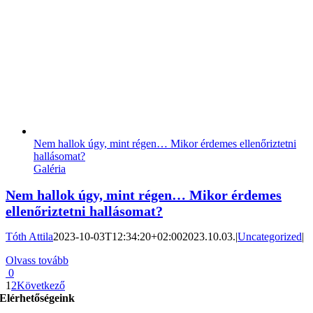
Nem hallok úgy, mint régen… Mikor érdemes ellenőriztetni
hallásomat?
Galéria
Nem hallok úgy, mint régen… Mikor érdemes
ellenőriztetni hallásomat?
Tóth Attila
2023-10-03T12:34:20+02:00
2023.10.03.
|
Uncategorized
|
Olvass tovább
0
1
2
Következő
Elérhetőségeink