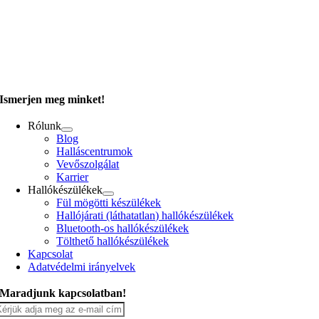
Központi iroda:
1132 Budapest, Visegrádi utca 31., 4. emelet
E-mail:
kapcsolat@audika.com
Telefon:
+36 (1) 686 2017
Ismerjen meg minket!
Rólunk
Blog
Halláscentrumok
Vevőszolgálat
Karrier
Hallókészülékek
Fül mögötti készülékek
Hallójárati (láthatatlan) hallókészülékek
Bluetooth-os hallókészülékek
Tölthető hallókészülékek
Kapcsolat
Adatvédelmi irányelvek
Maradjunk kapcsolatban!