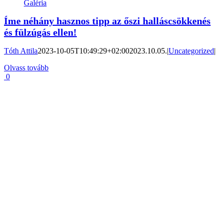
Galéria
Íme néhány hasznos tipp az őszi halláscsökkenés
és fülzúgás ellen!
Tóth Attila
2023-10-05T10:49:29+02:00
2023.10.05.
|
Uncategorized
|
Olvass tovább
0