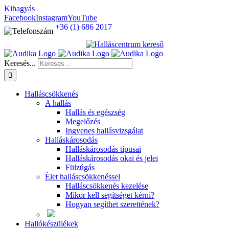
Kihagyás
Facebook
Instagram
YouTube
+36 (1) 686 2017
Keresés...
Halláscsökkenés
A hallás
Hallás és egészség
Megelőzés
Ingyenes hallásvizsgálat
Halláskárosodás
Halláskárosodás típusai
Halláskárosodás okai és jelei
Fülzúgás
Élet halláscsökkenéssel
Halláscsökkenés kezelése
Mikor kell segítséget kérni?
Hogyan segíthet szerettének?
Hallókészülékek