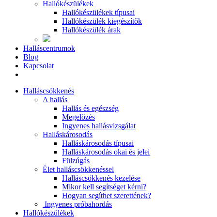
Hallókészülékek
Hallókészülékek típusai
Hallókészülék kiegészítők
Hallókészülék árak
Halláscentrumok
Blog
Kapcsolat
Halláscsökkenés
A hallás
Hallás és egészség
Megelőzés
Ingyenes hallásvizsgálat
Halláskárosodás
Halláskárosodás típusai
Halláskárosodás okai és jelei
Fülzúgás
Élet halláscsökkenéssel
Halláscsökkenés kezelése
Mikor kell segítséget kérni?
Hogyan segíthet szerettének?
Ingyenes próbahordás
Hallókészülékek