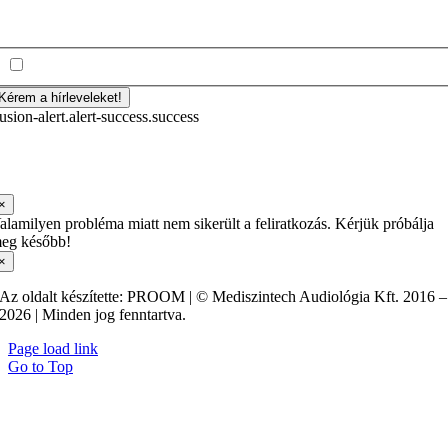
lvastam és elfogadom az
adatkezelési tájékoztatót.
Kérem a hírleveleket!
fusion-alert.alert-success.success
öszönjük a feliratkozást! Mostantól Ön is első kézből olvashat
jdonságainkról, akcióinkról.
×
alamilyen probléma miatt nem sikerült a feliratkozás. Kérjük próbálja
eg később!
×
Az oldalt készítette: PROOM | © Mediszintech Audiológia Kft. 2016 –
2026 | Minden jog fenntartva.
Page load link
Go to Top