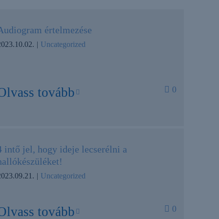
Audiogram értelmezése
2023.10.02.
|
Uncategorized
0
Olvass tovább
4 intő jel, hogy ideje lecserélni a
hallókészüléket!
2023.09.21.
|
Uncategorized
0
Olvass tovább