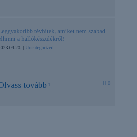
Leggyakoribb tévhitek, amiket nem szabad
elhinni a hallókészülékről!
2023.09.20.
|
Uncategorized
0
Olvass tovább