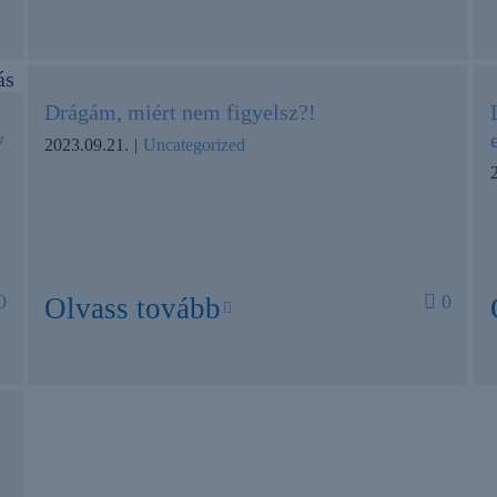
Drágám, miért nem figyelsz?!
y
2023.09.21.
|
Uncategorized
0
0
Olvass tovább