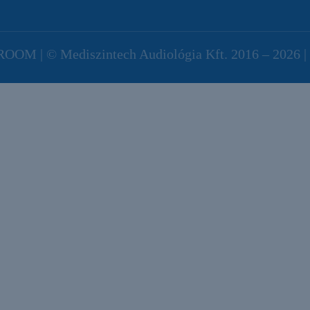
 PROOM | © Mediszintech Audiológia Kft. 2016 –
2026 |