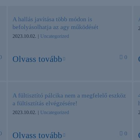
A hallás javítása több módon is
befolyásolhatja az agy működését
2023.10.02.
|
Uncategorized
0
0
Olvass tovább
A fültisztító pálcika nem a megfelelő eszköz
a fültisztítás elvégzésére!
2023.10.02.
|
Uncategorized
0
0
Olvass tovább