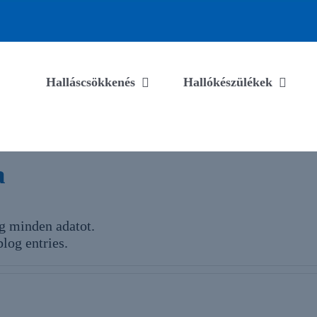
Halláscsökkenés
Hallókészülékek
a
g minden adatot.
blog entries.