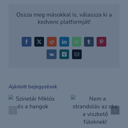
Ossza meg másokkal is, válassza ki a
kedvenc platformját!
Facebook
X
Reddit
LinkedIn
WhatsApp
Tumblr
Pinterest
Vk
Xing
Email:
Ajánlott bejegyzések