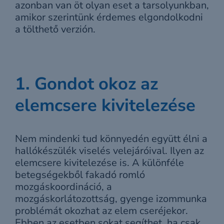
azonban van öt olyan eset a tarsolyunkban,
amikor szerintünk érdemes elgondolkodni
a tölthető verzión.
1. Gondot okoz az
elemcsere kivitelezése
Nem mindenki tud könnyedén együtt élni a
hallókészülék viselés velejáróival. Ilyen az
elemcsere kivitelezése is. A különféle
betegségekből fakadó romló
mozgáskoordináció, a
mozgáskorlátozottság, gyenge izommunka
problémát okozhat az elem cseréjekor.
Ebben az esetben sokat segíthet, ha csak