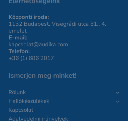
Elérhetőségeink
Központi iroda:
1132 Budapest, Visegrádi utca 31., 4.
emelet
E-mail:
kapcsolat@audika.com
Telefon:
+36 (1) 686 2017
Ismerjen meg minket!
Rólunk
Hallókészülékek
Kapcsolat
Adatvédelmi irányelvek