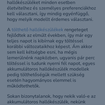
hallókészüléket minden esetben
életvitelhez és személyes preferenciákhoz
kell választani, így mindig egyénfüggő,
hogy melyik modellt érdemes választani.
A
tölthető hallókészülékek
rengeteget
fejlődtek az elmúlt években, így már egy
teljes napot is kibírnak egy töltéssel
korábbi változataikhoz képest. Ám akkor
sem kell kétségbe esni, ha mégis
lemerülnénk napközben, ugyanis pár perc
töltéssel is tudunk nyerni fél napot, egyes
akkumulátoros hallókészülék modellek
pedig tölthetőségük mellett szükség
esetén hagyományos elemmel is
működtethetők.
Sokan bizonytalanok, hogy nekik való-e az
akkumulátoros hallókészülék, nekünk