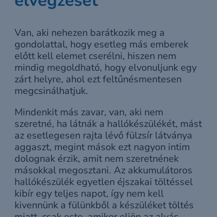
elvégzését
Van, aki nehezen barátkozik meg a
gondolattal, hogy esetleg más emberek
előtt kell elemet cserélni, hiszen nem
mindig megoldható, hogy elvonuljunk egy
zárt helyre, ahol ezt feltűnésmentesen
megcsinálhatjuk.
Mindenkit más zavar, van, aki nem
szeretné, ha látnák a hallókészülékét, mást
az esetlegesen rajta lévő fülzsír látványa
aggaszt, megint mások ezt nagyon intim
dolognak érzik, amit nem szeretnének
másokkal megosztani. Az akkumulátoros
hallókészülék egyetlen éjszakai töltéssel
kibír egy teljes napot, így nem kell
kivennünk a fülünkből a készüléket töltés
miatt, csak este, amikor eljön az alvás