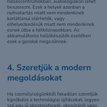
halláscentrumokban, audiológiákon lehet
beszerezni. Ezek a helyek azonban a
nyitvatartás miatt nem mindenkinek
korlátlanul elérhetők, vagy
elhelyezkedésük miatt nem mindenkinek
esnek útba a hétköznapokban. Az
akkumulátoros hallókészülék esetében
ezek a gondok megszűnnek.
4. Szeretjük a modern
megoldásokat
Ha személyiségünkből fakadóan szeretjük
kipróbálni a technológiai újításokat, legyen
szó egy új okostelefonról, okosóráról vagy