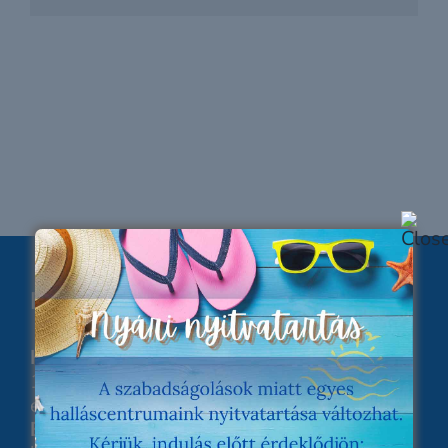
Elérhetőségeink
Központi iroda:
1132 Budapest, Visegrádi utca 31., 4.
emelet
E-mail: