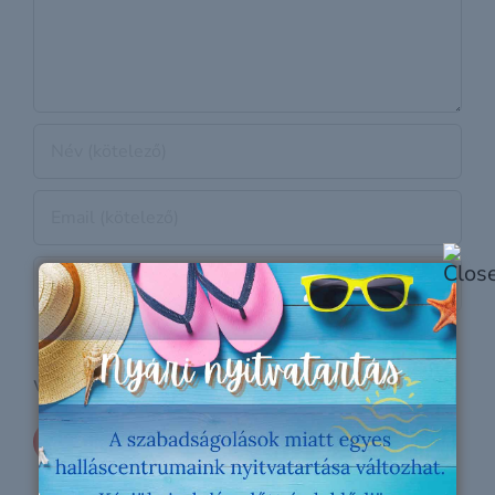
Jegyezze meg a nevet, emailt és
webcímet ha legközelebb hozzászólok.