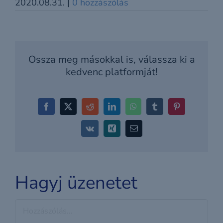
2020.08.31.
|
0 hozzászólás
Ossza meg másokkal is, válassza ki a
kedvenc platformját!
Facebook
X
Reddit
LinkedIn
WhatsApp
Tumblr
Pinterest
Vk
Xing
Email:
Hagyj üzenetet
Hozzászólás