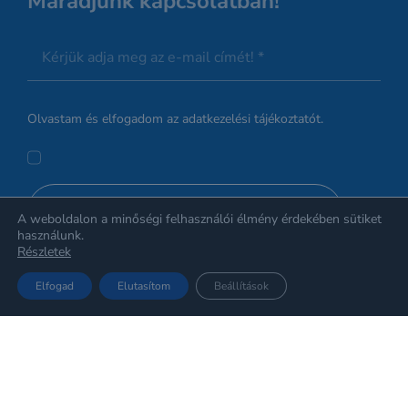
Maradjunk kapcsolatban!
Olvastam és elfogadom az
adatkezelési tájékoztatót.
Kérem a hírleveleket!
A weboldalon a minőségi felhasználói élmény érdekében sütiket
használunk.
Részletek
Elfogad
Elutasítom
Beállítások
Az oldalt készítette: PROOM | © Mediszintech
Audiológia Kft. 2016 –
2026 | Minden jog