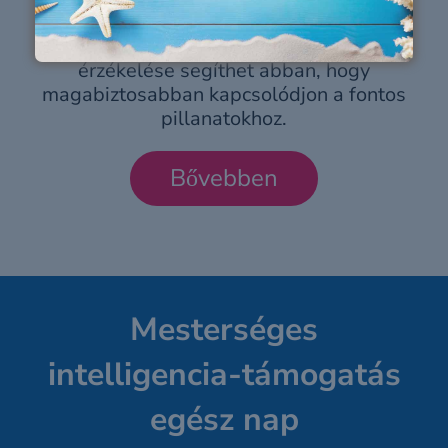
beszédérthetőség, a kiegyensúlyozott
hangzás és a környezet természetesebb
érzékelése segíthet abban, hogy
magabiztosabban kapcsolódjon a fontos
pillanatokhoz.
Bővebben
Mesterséges
intelligencia-támogatás
egész nap