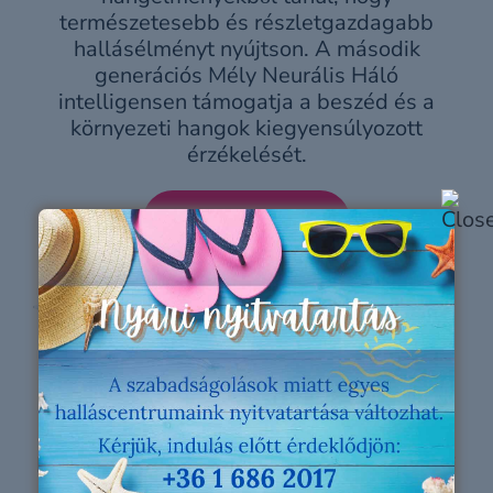
természetesebb és részletgazdagabb
hallásélményt nyújtson. A második
generációs Mély Neurális Háló
intelligensen támogatja a beszéd és a
környezeti hangok kiegyensúlyozott
érzékelését.
Bővebben
Rendkívüli hangminőség
Az Oticon Zeal prémium hangminőséget
biztosít, hogy könnyebben követhesse a
beszélgetéseket még összetettebb hallási
környezetben is. A tisztább