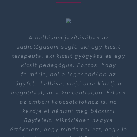
Szerintem a sors akarta, hogy pont
Amikor bemegyek az Audika
A hallásom javításában az
audiológusom segít, aki egy kicsit
Mónika jött oda hozzám, amikor
Halláscentrumba, akár csak
betértem a hallásom megvizsgáltatni,
terapeuta, aki kicsit gyógyász és egy
kiegészítőkért, tisztítószerekért is,
aki azóta is az audiológusom. Pedig
kicsit pedagógus. Fontos, hogy
nagyon jól esik, hogy egyből
többen is dolgoztak az üzletben, és
üdvözölnek, emlékeznek arra, hogy
felmérje, hol a legesendőbb az
nem is voltak náluk ügyfelek. Móni az
milyen készüléket vásároltam, arra,
ügyfele hallása, majd arra kínáljon
megoldást, arra koncentráljon. Értsen
első perctől kezdve, mondhatni, fogta
hogy milyen problémákkal kerestem
a kezem. Nagyon szimpatikus volt,
az emberi kapcsolatokhoz is, ne
már őket. Tehát számomra a
személyes kommunikáció is nagyon
mindent elmagyarázott, minden
kezdje el nénizni meg bácsizni
kérdésemre türelmesen válaszolt. Ő
fontos! És én ragaszkodom az
ügyfeleit. Viktóriában nagyra
értékelem, hogy mindamellett, hogy jó
audiológusomhoz, mert ő nagyon
végezte az audiológiai