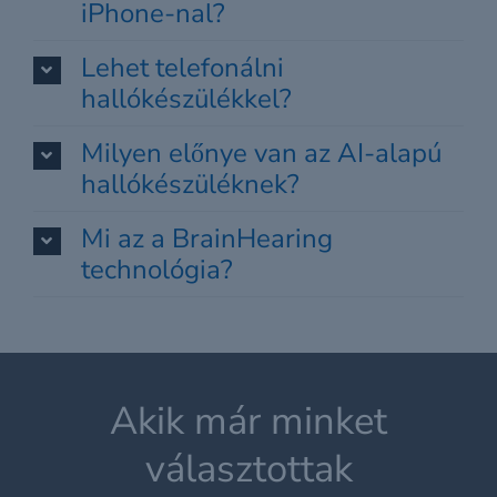
iPhone-nal?
Lehet telefonálni
hallókészülékkel?
Milyen előnye van az AI-alapú
hallókészüléknek?
Mi az a BrainHearing
technológia?
Akik már minket
választottak