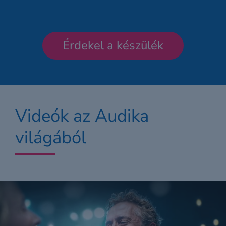
Érdekel a készülék
Videók az Audika
világából