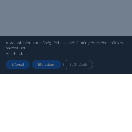
A weboldalon a minőségi felhasználói élmény érdekében sütiket
használunk.
Részletek
Elfogad
Elutasítom
Beállítások